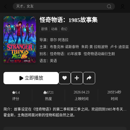
天才，女友
怪奇物语：1985故事集
剧情
动画
奇幻
导演：
菲尔·阿洛拉
主演：
布鲁克林·诺斯泰特
朱莉·黄·拉帕波特
卢卡·迪亚兹
别名：
怪奇物语：85年故事
怪奇物语动画衍生剧
语言：
英语
立即播放
2026.04.23
28分54秒
6.4
6721
评分
热度
上映时间
时间
简介：
故事设定在《怪奇物语》的第二季和第三季之间，欢迎回到1985年冬天的
霍金斯，主角团将面对新的怪物和超自然之谜。