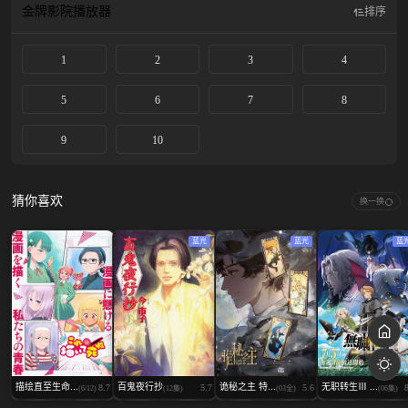
金牌影院
播放器
排序
1
2
3
4
5
6
7
8
9
10
猜你喜欢
换一换
蓝光
蓝光
蓝
描绘直至生命...
百鬼夜行抄
诡秘之主 特...
无职转生Ⅲ ...
8.7
5.7
5.6
(6/12)
(12集)
(03全)
(06集)