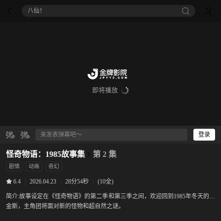
八仙！
即将播放
登录
怪奇物语：1985故事集
第 2 集
剧情
动画
奇幻
|
2026.04.23
|
28分54秒
|
(10全)
6.4
简介:
故事设定在《怪奇物语》的第二季和第三季之间，欢迎回到1985年冬天的霍
金斯，主角团将面对新的怪物和超自然之谜。