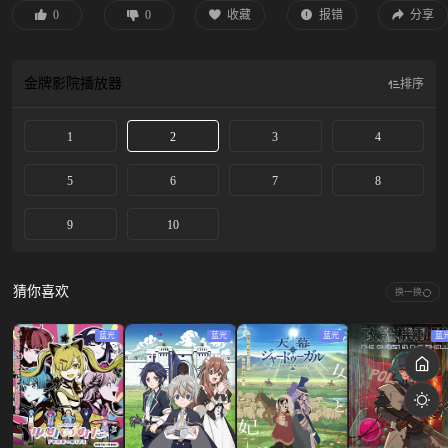
0
0
收藏
报错
分享
金牌影院
播放器
排序
1
2
3
4
5
6
7
8
9
10
猜你喜欢
换一换
蓝光
蓝光
蓝光
蓝