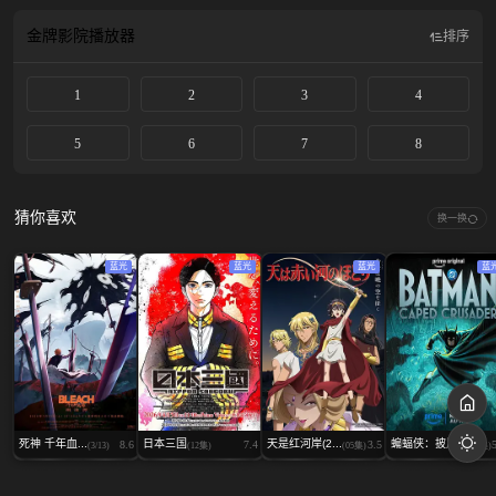
定这座城市外所有人类的命运。
金牌影院
播放器
排序
1
2
3
4
5
6
7
8
猜你喜欢
换一换
蓝光
蓝光
蓝光
蓝
死神 千年血...
日本三国
天是红河岸(2...
蝙蝠侠：披风...
8.6
7.4
3.5
(3/13)
(12集)
(05集)
(10集)