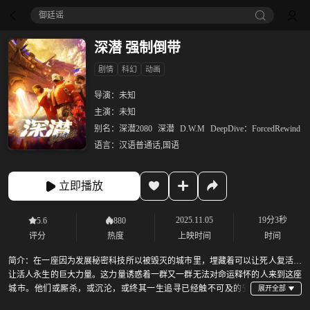
御廷谣‎
深潜 强制倒带
剧情
科幻
动画
导演：
未知
主演：
未知
别名：
深潜2080
深潜
D.W.M
DeepDive：ForcedRewind
语言：
汉语普通话,国语
立即播放
2025.11.05
19分3秒
5.6
880
评分
热度
上映时间
时间
简介：
在一座因为发展秘密科技所以被毁灭的城市里，埋藏着可以让死人复活，
让活人永生的巨大力量。这力量诱惑着一群又一群无法对命运释怀的人来到这座
城市。他们或厮杀，或沉沦，或终其一生追寻已经触不可及的安
宁。那力量则静静看着他们，并默默从中挑选自己的主人。被它选中的人，将决