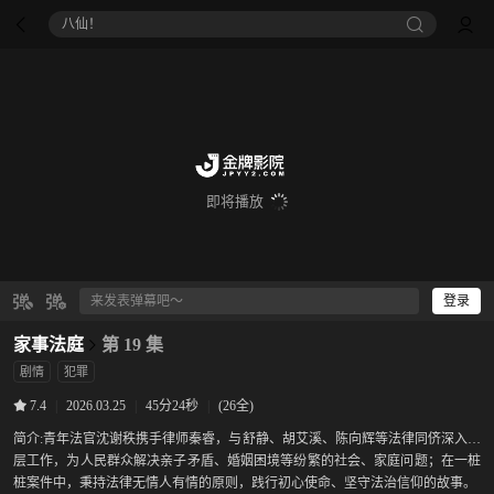
八仙！
即将播放
登录
家事法庭
第 19 集
剧情
犯罪
|
2026.03.25
|
45分24秒
|
(26全)
7.4
简介:
青年法官沈谢秩携手律师秦睿，与舒静、胡艾溪、陈向辉等法律同侪深入基
层工作，为人民群众解决亲子矛盾、婚姻困境等纷繁的社会、家庭问题；在一桩
桩案件中，秉持法律无情人有情的原则，践行初心使命、坚守法治信仰的故事。