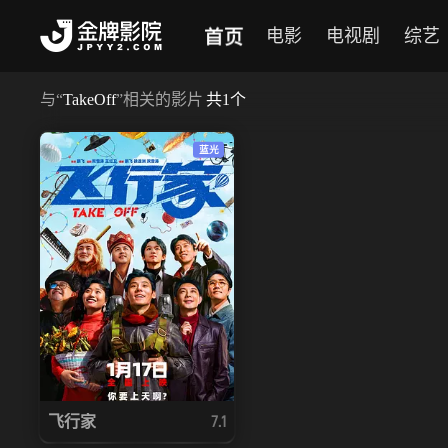
首页
电影
电视剧
综艺
与
“
TakeOff
”相关的影片
共
1
个
蓝光
飞行家
7.1