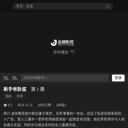
天才，女友
即将播放
登录
新手老卧底
第 1 集
喜剧
犯罪
|
2024.11.21
|
28分22秒
|
(08全)
8.2
简介:
退休教授查尔斯在妻子离世、无所事事的一年后，应征了私家侦探朱莉的线
人广告，潜入三藩市一家养老院秘密调查一起珠宝失窃案。他在养老院中与人相
处建立友谊，同时也与疏远多时的女儿重建关系。