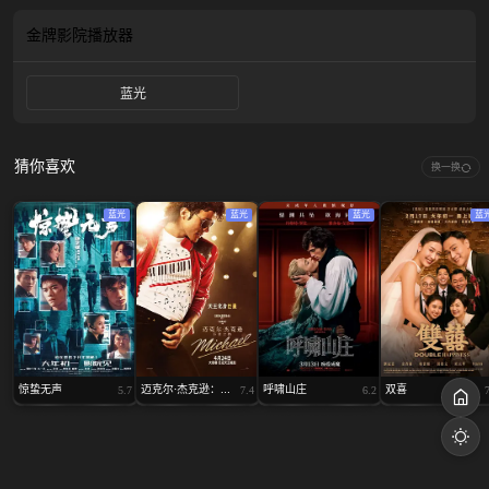
金牌影院
播放器
蓝光
猜你喜欢
换一换
蓝光
蓝光
蓝光
蓝
惊蛰无声
迈克尔·杰克逊：...
呼啸山庄
双喜
5.7
7.4
6.2