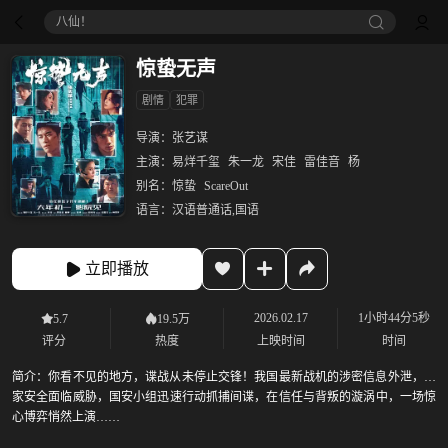
八仙！
惊蛰无声
剧情
犯罪
导演：
张艺谋
主演：
易烊千玺
朱一龙
宋佳
雷佳音
杨
别名：
惊蛰
ScareOut
语言：
汉语普通话,国语
立即播放
2026.02.17
1小时44分5秒
5.7
19.5万
评分
热度
上映时间
时间
简介：
你看不见的地方，谍战从未停止交锋！我国最新战机的涉密信息外泄，国
家安全面临威胁，国安小组迅速行动抓捕间谍，在信任与背叛的漩涡中，一场惊
心博弈悄然上演……