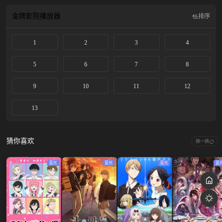
各种各样的毁灭性结局，但整个故事也是有HappyEnd的，就等待你自己去寻找
了。
金牌影院
播放器
排序
1
2
3
4
5
6
7
8
9
10
11
12
13
猜你喜欢
换一换
蓝光
蓝光
蓝光
蓝