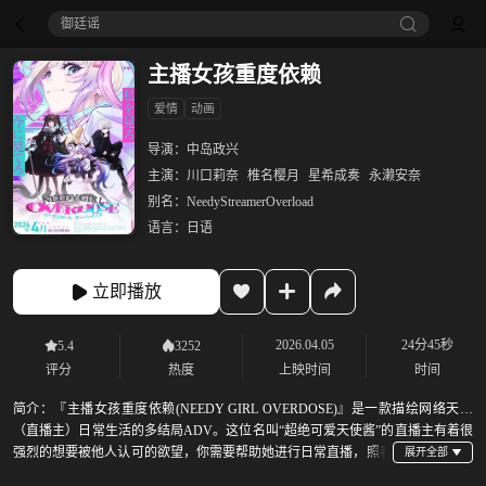
御廷谣‎
主播女孩重度依赖
爱情
动画
导演：
中岛政兴
主演：
川口莉奈
椎名樱月
星希成奏
永濑安奈
别名：
NeedyStreamerOverload
语言：
日语
立即播放
2026.04.05
24分45秒
5.4
3252
评分
热度
上映时间
时间
简介：
『主播女孩重度依赖(NEEDY GIRL OVERDOSE)』是一款描绘网络天使
（直播主）日常生活的多结局ADV。这位名叫“超绝可爱天使酱”的直播主有着很
强烈的想要被他人认可的欲望，你需要帮助她进行日常直播，照看
有时病娇的她，喂她吃药，并同时努力增加她的粉丝数量。游戏中，你会经历到