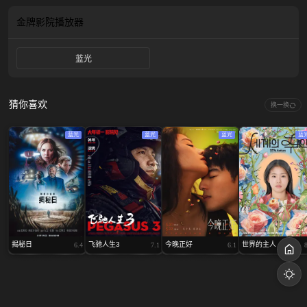
金牌影院
播放器
蓝光
猜你喜欢
换一换
蓝光
蓝光
蓝光
蓝
揭秘日
飞驰人生3
今晚正好
世界的主人
6.4
7.1
6.1