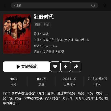
八仙！
狂野时代
剧情
科幻
导演：
毕赣
主演：
易烊千玺
舒淇
赵又廷
李庚希
黄
别名：
Resurrection
语言：
汉语普通话,国语
立即播放
2025.11.22
2小时39分24秒
6.5
1.2万
评分
热度
上映时间
时间
简介：
影片讲述“迷魂者”（易烊千玺 饰）通过体验视觉、听觉、味觉、嗅觉、触
觉五感，跨越一个世纪的故事。而“大她者”（舒淇 饰）则好似是打开“迷魂者”故
事的钥匙......