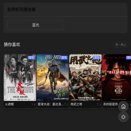
金牌影院
播放器
蓝光
猜你喜欢
换一换
蓝光
蓝光
蓝光
蓝
火遮眼
星球大战：曼达洛...
用武之地
杀的就是你
7.9
7.5
7.1