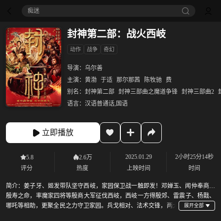
痴迷
封神第二部：战火西岐
动作
战争
奇幻
导演：
乌尔善
主演：
黄渤
于适
那尔那茜
陈牧驰
费
别名：
封神第二部
封神三部曲之魔道争锋
封神三部曲2
语言：
汉语普通话,国语
立即播放
2025.01.29
2小时25分14秒
5.8
2.6万
评分
热度
上映时间
时间
简介：
姜子牙、姬发带队坚守西岐，家园保卫战一触即发！邓婵玉、闻仲奉商王
殷寿之命，率魔家四将等殷商大军征伐西岐，西岐一方得殷郊、雷震子、杨戬、
哪吒等相助，更聚全民之力守卫家园。兵戈相对、法术交锋，两大
阵营掀起强强对决，关于“封神榜” 的争夺正在继续......