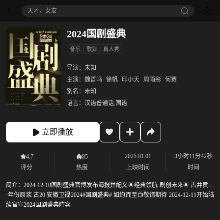
天才，女友
2024国剧盛典
音乐
歌舞
真人秀
导演：
未知
主演：
魏哲鸣
徐帆
印小天
周雨彤
何赛
别名：
未知
语言：
汉语普通话,国语
立即播放
2025.01.01
3小时11分42秒
4.7
85
评分
热度
上映时间
时间
简介：
2024-12-10国剧盛典官博发布海报并配文🌟经典领航·剧创未来🌟 古井贡酒
·年份原浆 古20 安徽卫视2024#国剧盛典# 如约而至📺敬请期待 2024-12-11开始陆
续官宣2024国剧盛典阵容