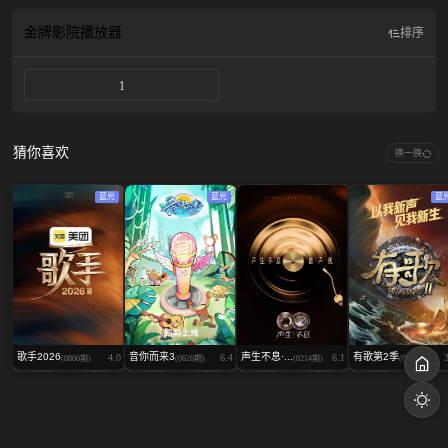
金牌影院
播放器
排序
1
猜你喜欢
换一换
蓝光
蓝光
蓝
歌手2026
音你而来3
声生不息·...
有歌第2季
4.0
6.4
6.1
(0806期)
(0626期)
(0214期)
(0309期)