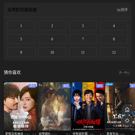
扮妹妹维持与May的恋人关系。当Oom从昏迷中醒来时，Ai是否会像银河系中的
冥王星一样被May遗忘呢？
金牌影院
播放器
排序
1
2
3
4
5
6
7
8
9
10
11
12
猜你喜欢
换一换
蓝光
蓝光
蓝光
蓝
爱情没有神话
绘梦婚礼
低智商犯罪
黑夜告白
6.8
9.1
8.2
(37全)
(7/12)
(24全)
(28全)