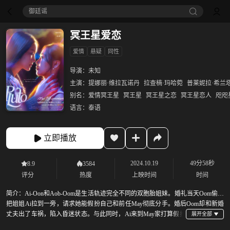
御廷谣‎
冥王星爱恋
爱情
悬疑
同性
导演：
未知
主演：
提娜丽·维拉瓦诺丹
拉查楠·玛哈菀
普莱妮拉·希兰
别名：
爱情冥王星
冥王星
冥王星之恋
冥王星恋人
咫咫
语言：
泰语
立即播放
2024.10.19
49分58秒
8.9
3584
评分
热度
上映时间
时间
简介：
Ai-Oon和Aob-Oom是生活轨迹完全不同的双胞胎姐妹。婚礼当天Oom偷偷
把姐姐Ai拉到一旁，请求她能假扮自己和前任May彻底分手。婚后Oom却和新婚
丈夫出了车祸，陷入昏迷状态。与此同时，Ai来到May家打算假扮
妹妹分手，却意外的发现May是一个盲人。Ai可怜May是个盲人，她决定继续假